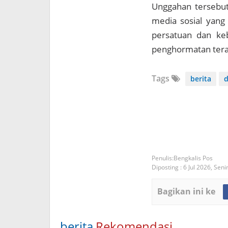
Unggahan tersebut
media sosial yang
persatuan dan keb
penghormatan tera
Tags
berita
d
Bengkalis Pos
Diposting :
6 Jul 2026,
Senin
Bagikan ini ke
berita
Rekomendasi