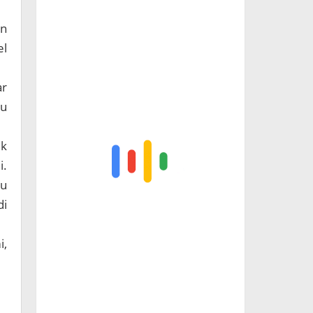
an
el
ar
au
uk
i.
au
di
i,