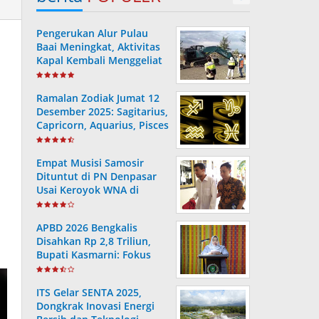
Pengerukan Alur Pulau
Baai Meningkat, Aktivitas
Kapal Kembali Menggeliat
Ramalan Zodiak Jumat 12
Desember 2025: Sagitarius,
Capricorn, Aquarius, Pisces
– Karier, Keuangan, Cinta,
Kesehatan
Empat Musisi Samosir
Dituntut di PN Denpasar
Usai Keroyok WNA di
Sanur
APBD 2026 Bengkalis
Disahkan Rp 2,8 Triliun,
Bupati Kasmarni: Fokus
Pembangunan untuk
Kesejahteraan Masyarakat
ITS Gelar SENTA 2025,
Dongkrak Inovasi Energi