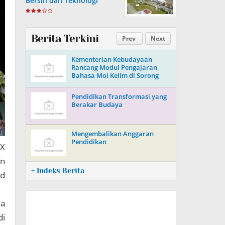
Bersih dan Teknologi
Maritim Nasional
Berita Terkini
Prev
Next
Kementerian Kebudayaan
Rancang Modul Pengajaran
Bahasa Moi Kelim di Sorong
Pendidikan Transformasi yang
Berakar Budaya
Mengembalikan Anggaran
Pendidikan
 X
an
+ Indeks Berita
nd
ya
di