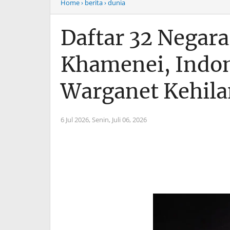
Home
› berita
› dunia
Daftar 32 Negar
Khamenei, Indon
Warganet Kehil
6 Jul 2026,
Senin, Juli 06, 2026