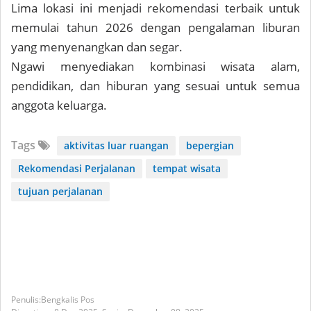
Lima lokasi ini menjadi rekomendasi terbaik untuk
memulai tahun 2026 dengan pengalaman liburan
yang menyenangkan dan segar.
Ngawi menyediakan kombinasi wisata alam,
pendidikan, dan hiburan yang sesuai untuk semua
anggota keluarga.
Tags
aktivitas luar ruangan
bepergian
Rekomendasi Perjalanan
tempat wisata
tujuan perjalanan
Bengkalis Pos