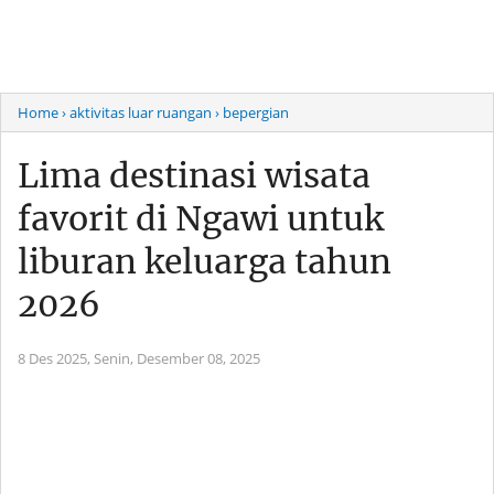
Home
› aktivitas luar ruangan
› bepergian
Lima destinasi wisata
favorit di Ngawi untuk
liburan keluarga tahun
2026
8 Des 2025,
Senin, Desember 08, 2025