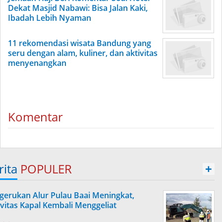
Dekat Masjid Nabawi: Bisa Jalan Kaki,
Ibadah Lebih Nyaman
11 rekomendasi wisata Bandung yang
seru dengan alam, kuliner, dan aktivitas
menyenangkan
Komentar
rita
POPULER
+
gerukan Alur Pulau Baai Meningkat,
ivitas Kapal Kembali Menggeliat