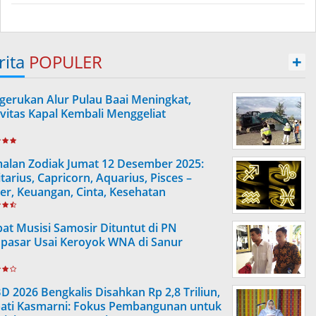
rita
POPULER
+
gerukan Alur Pulau Baai Meningkat,
ivitas Kapal Kembali Menggeliat
alan Zodiak Jumat 12 Desember 2025:
tarius, Capricorn, Aquarius, Pisces –
ier, Keuangan, Cinta, Kesehatan
at Musisi Samosir Dituntut di PN
pasar Usai Keroyok WNA di Sanur
D 2026 Bengkalis Disahkan Rp 2,8 Triliun,
ati Kasmarni: Fokus Pembangunan untuk