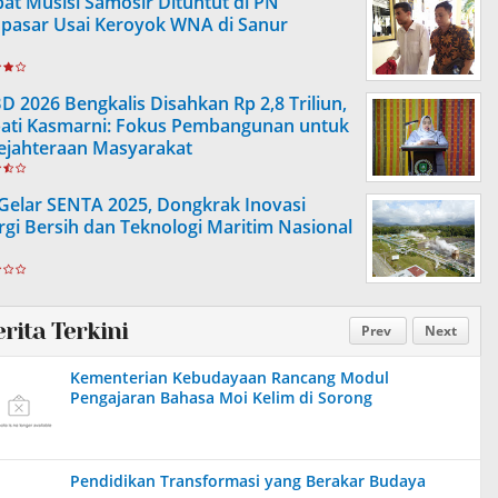
at Musisi Samosir Dituntut di PN
pasar Usai Keroyok WNA di Sanur
D 2026 Bengkalis Disahkan Rp 2,8 Triliun,
ati Kasmarni: Fokus Pembangunan untuk
ejahteraan Masyarakat
 Gelar SENTA 2025, Dongkrak Inovasi
rgi Bersih dan Teknologi Maritim Nasional
erita Terkini
Prev
Next
Kementerian Kebudayaan Rancang Modul
Pengajaran Bahasa Moi Kelim di Sorong
Pendidikan Transformasi yang Berakar Budaya