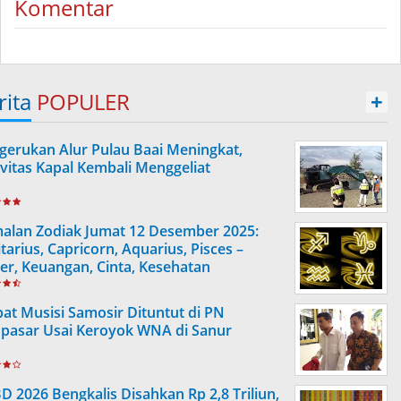
Komentar
rita
POPULER
+
gerukan Alur Pulau Baai Meningkat,
ivitas Kapal Kembali Menggeliat
alan Zodiak Jumat 12 Desember 2025:
tarius, Capricorn, Aquarius, Pisces –
ier, Keuangan, Cinta, Kesehatan
at Musisi Samosir Dituntut di PN
pasar Usai Keroyok WNA di Sanur
D 2026 Bengkalis Disahkan Rp 2,8 Triliun,