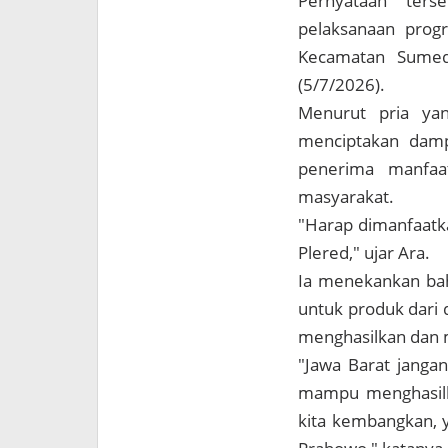
Pernyataan ters
pelaksanaan progr
Kecamatan Sumed
(5/7/2026).
Menurut pria yan
menciptakan damp
penerima manfaa
masyarakat.
"Harap dimanfaatka
Plered," ujar Ara.
Ia menekankan bah
untuk produk dari 
menghasilkan dan 
"Jawa Barat jangan
mampu menghasilka
kita kembangkan, 