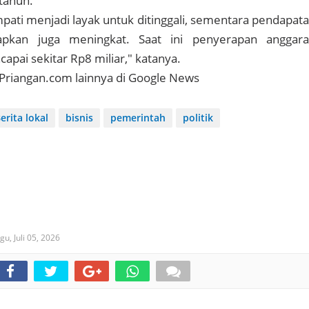
etahun.
ati menjadi layak untuk ditinggali, sementara pendapat
apkan juga meningkat. Saat ini penyerapan anggar
apai sekitar Rp8 miliar," katanya.
l Priangan.com lainnya di Google News
erita lokal
bisnis
pemerintah
politik
u, Juli 05, 2026