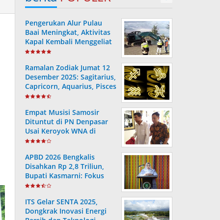
Pengerukan Alur Pulau
Baai Meningkat, Aktivitas
Kapal Kembali Menggeliat
Ramalan Zodiak Jumat 12
Desember 2025: Sagitarius,
Capricorn, Aquarius, Pisces
– Karier, Keuangan, Cinta,
Kesehatan
Empat Musisi Samosir
Dituntut di PN Denpasar
Usai Keroyok WNA di
Sanur
APBD 2026 Bengkalis
Disahkan Rp 2,8 Triliun,
Bupati Kasmarni: Fokus
Pembangunan untuk
Kesejahteraan Masyarakat
ITS Gelar SENTA 2025,
Dongkrak Inovasi Energi