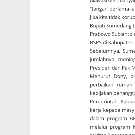
diawasi oleh banya
"Jangan berlama-l
Jika kita tidak kor
Bupati Sumedang D
Prabowo Subianto s
BSPS di Kabupaten
Sebelumnya, Sume
jumlahnya mening
Presiden dan Pak M
Menurut Dony, p
perbaikan rumah y
kebijakan penangg
Pemerintah Kabup
kerja kepada masy
dalam program BP
melalui program 