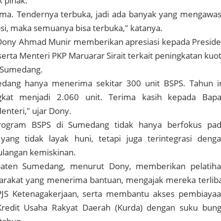
k pihak.
ama. Tendernya terbuka, jadi ada banyak yang mengawas
upsi, maka semuanya bisa terbuka," katanya.
ony Ahmad Munir memberikan apresiasi kepada Presid
erta Menteri PKP Maruarar Sirait terkait peningkatan kuo
 Sumedang.
dang hanya menerima sekitar 300 unit BSPS. Tahun i
kat menjadi 2.060 unit. Terima kasih kepada Bap
enteri," ujar Dony.
rogram BSPS di Sumedang tidak hanya berfokus pa
ang tidak layak huni, tetapi juga terintegrasi deng
ulangan kemiskinan.
aten Sumedang, menurut Dony, memberikan pelatih
arakat yang menerima bantuan, mengajak mereka terlib
JS Ketenagakerjaan, serta membantu akses pembiaya
Kredit Usaha Rakyat Daerah (Kurda) dengan suku bun