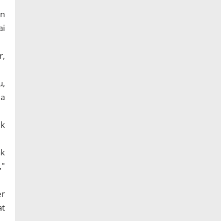
an
ai
r,
u,
la
uk
ak
,"
er
at