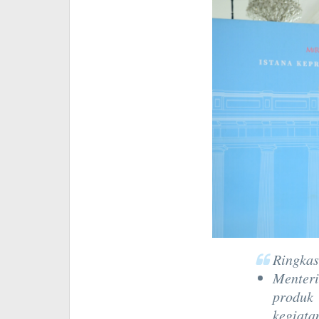
Ringkas
Menter
produk 
kegiata