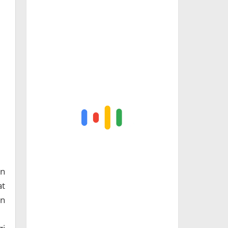
an
at
an