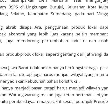
ebut disampaikan oleh Maruarar saat mengunjun
am BSPS di Lingkungan Burujul, Kelurahan Kota Kulo
ang Selatan, Kabupaten Sumedang, pada hari Ming
g akrab disapa Ara, penggunaan produk lokal dap
ak ekonomi yang lebih luas karena selain memban
t, juga mendorong pertumbuhan industri dan usa
n produk-produk lokal, seperti genteng dari Jatiwangi d
wa Jawa Barat tidak boleh hanya berfungsi sebagai pas
daerah lain, tetapi juga harus menjadi wilayah yang mam
menyediakan kebutuhan bahan konstruksi.
 hanya menjadi pasar, tetapi harus menjadi wilayah ya
n. Warung-warung makan juga tetap bertahan. Ini ya
yaitu pemberdayaan masyarakat sesuai petunjuk Presid