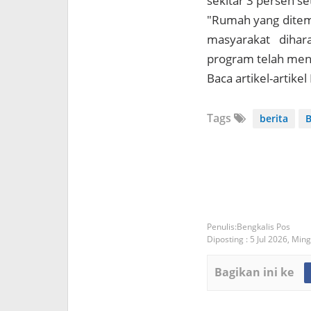
sekitar 3 persen s
"Rumah yang ditemp
masyarakat dihar
program telah menc
Baca artikel-artike
Tags
berita
B
Bengkalis Pos
Diposting :
5 Jul 2026,
Mingg
Bagikan ini ke