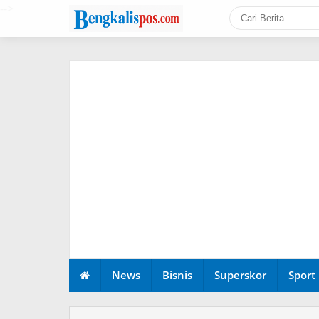
-->
News
Bisnis
Superskor
Sport