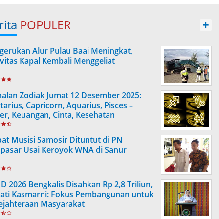
rita
POPULER
+
gerukan Alur Pulau Baai Meningkat,
ivitas Kapal Kembali Menggeliat
alan Zodiak Jumat 12 Desember 2025:
tarius, Capricorn, Aquarius, Pisces –
ier, Keuangan, Cinta, Kesehatan
at Musisi Samosir Dituntut di PN
pasar Usai Keroyok WNA di Sanur
D 2026 Bengkalis Disahkan Rp 2,8 Triliun,
ati Kasmarni: Fokus Pembangunan untuk
ejahteraan Masyarakat